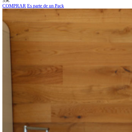
55
€
COMPRAR
Es parte de un Pack