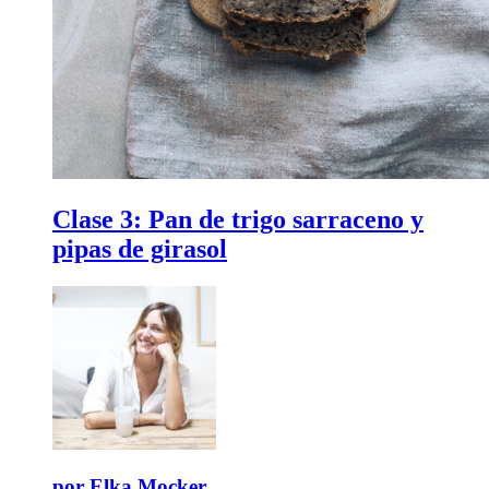
Clase 3:
Pan de trigo sarraceno y
pipas de girasol
por
Elka Mocker