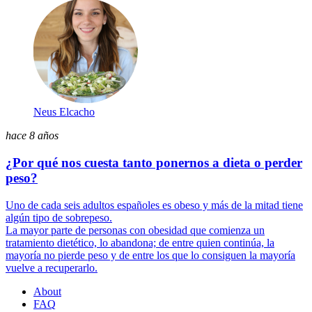
Neus Elcacho
hace 8 años
¿Por qué nos cuesta tanto ponernos a dieta o perder
peso?
Uno de cada seis adultos españoles es obeso y más de la mitad tiene
algún tipo de sobrepeso.
La mayor parte de personas con obesidad que comienza un
tratamiento dietético, lo abandona; de entre quien continúa, la
mayoría no pierde peso y de entre los que lo consiguen la mayoría
vuelve a recuperarlo.
About
FAQ