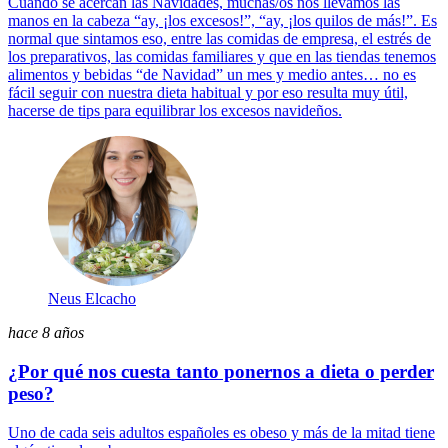
Cuando se acercan las Navidades, muchas/os nos llevamos las
manos en la cabeza “ay, ¡los excesos!”, “ay, ¡los quilos de más!”. Es
normal que sintamos eso, entre las comidas de empresa, el estrés de
los preparativos, las comidas familiares y que en las tiendas tenemos
alimentos y bebidas “de Navidad” un mes y medio antes… no es
fácil seguir con nuestra dieta habitual y por eso resulta muy útil,
hacerse de tips para equilibrar los excesos navideños.
Neus Elcacho
hace 8 años
¿Por qué nos cuesta tanto ponernos a dieta o perder
peso?
Uno de cada seis adultos españoles es obeso y más de la mitad tiene