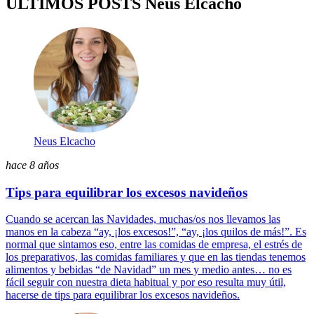
ÚLTIMOS POSTS Neus Elcacho
Neus Elcacho
hace 8 años
Tips para equilibrar los excesos navideños
Cuando se acercan las Navidades, muchas/os nos llevamos las
manos en la cabeza “ay, ¡los excesos!”, “ay, ¡los quilos de más!”. Es
normal que sintamos eso, entre las comidas de empresa, el estrés de
los preparativos, las comidas familiares y que en las tiendas tenemos
alimentos y bebidas “de Navidad” un mes y medio antes… no es
fácil seguir con nuestra dieta habitual y por eso resulta muy útil,
hacerse de tips para equilibrar los excesos navideños.