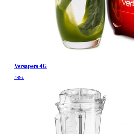
Versapers 4G
499€