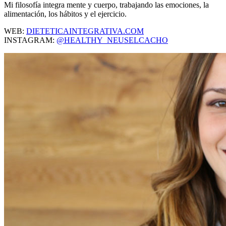
Mi filosofía integra mente y cuerpo, trabajando las emociones, la
alimentación, los hábitos y el ejercicio.
WEB:
DIETETICAINTEGRATIVA.COM
INSTAGRAM:
@HEALTHY_NEUSELCACHO