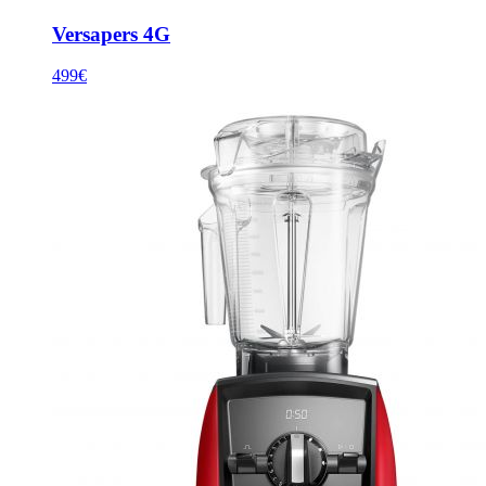
Versapers 4G
499€