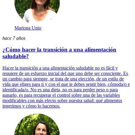
Mariona Unio
hace 7 años
¿Cómo hacer la transición a una alimentación
saludable?
Hacer la transición a una alimentación saludable no es fácil y
requiere de un esfuerzo inicial del que uno debe ser consciente. Es
un cambio para siempre, se trata de una elección, de un estilo de
vida que eliges para ti y con el que te debes sentir bien, cómoda/o e
identificada/o. No es una dieta, no es para perder peso o para
ganarlo, es para recuperar el control sobre una de las variables
modificables con más efecto sobre nuestra salud: qué alimentos
ingerimos y cómo lo hacemos.