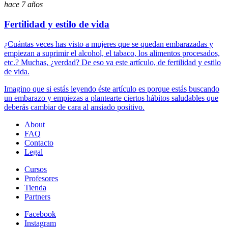
hace 7 años
Fertilidad y estilo de vida
¿Cuántas veces has visto a mujeres que se quedan embarazadas y
empiezan a suprimir el alcohol, el tabaco, los alimentos procesados,
etc.? Muchas, ¿verdad? De eso va este artículo, de fertilidad y estilo
de vida.
Imagino que si estás leyendo éste artículo es porque estás buscando
un embarazo y empiezas a plantearte ciertos hábitos saludables que
deberás cambiar de cara al ansiado positivo.
About
FAQ
Contacto
Legal
Cursos
Profesores
Tienda
Partners
Facebook
Instagram