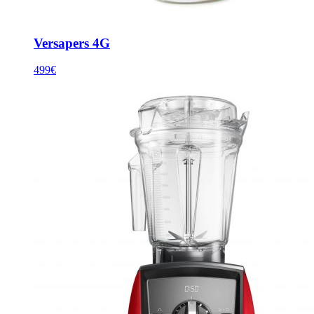
Versapers 4G
499€