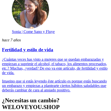
Sonia | Come Sano y Fluye
hace 7 años
Fertilidad y estilo de vida
¿Cuántas veces has visto a mujeres que se quedan embarazadas y
empiezan a suprimir el alcohol, el tabaco, los alimentos procesados,
etc.? Muchas, ¿verdad? De eso va este artículo, de fertilidad y estilo
de vida.
Imagino que si estás leyendo éste artículo es porque estás buscando
un embarazo y empiezas a plantearte ciertos hábitos saludables que
deberás cambiar de cara al ansiado positivo.
¿Necesitas un cambio?
WELOVEYOU.SHOP